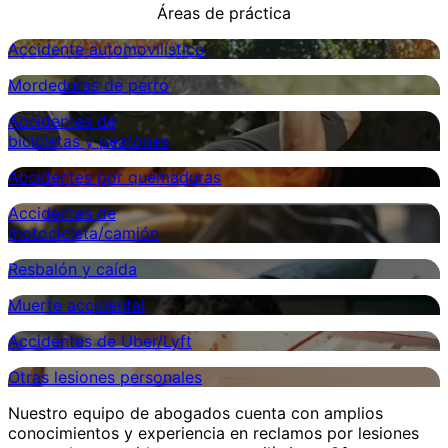
Áreas de práctica
Accidente automovilístico
Mordeduras de perro
Accidentes de
bicicletas y peatones
Accidentes por quemaduras
Accidentes de
motocicleta/camión
Resbalón y caída
Muerte accidental
Accidentes de Uber/Lyft
Otras lesiones personales
Nuestro equipo de abogados cuenta con amplios
conocimientos y experiencia en reclamos por lesiones