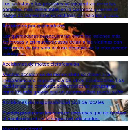
Los ciclistas y los peatones se encuentran entre las
personas más vulnerables en la carretera y corren el
riesgo de convertirse en víctimas de lesiones graves.
Accidentes por quemaduras
Las quemaduras se encuentran entre las lesiones más
dolorosas y en muchos casos dejan a las víctimas con
cicatrices de por vida incluso después de la intervención
quirúrgica.
Accidentes de motocicleta/camión
Muchos accidentes de motocicleta se deben a la
inexperiencia o imprudencia de otros conductores. Los
accidentes de camiones comerciales se encuentran
entre los más graves que un automovilista puede sufrir.
Accidentes de responsabilidad civil de locales
Pueden producirse lesiones en empresas que no reciben
el mantenimiento o la seguridad adecuados.
Muerte accidental