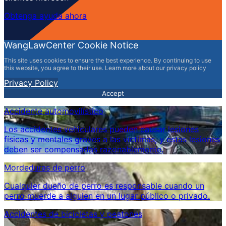
Obtenga ayuda ahora
WangLawCenter Cookie Notice
This site uses cookies to ensure the best experience. By continuing to use
this website, you agree to their use. Learn more about our privacy policy
Privacy Policy
Accept
Accidente automovilístico
Los accidentes vehiculares pueden causar lesiones
físicas y mentales graves a las víctimas, y estas lesiones
deben ser compensadas razonablemente.
Mordeduras de perro
Cualquier dueño de perro es responsable cuando un
perro muerde a alguien en un lugar público o privado.
Accidentes de bicicletas y peatones