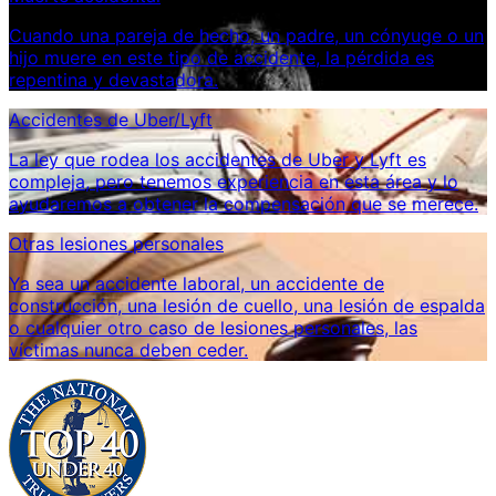
Cuando una pareja de hecho, un padre, un cónyuge o un
hijo muere en este tipo de accidente, la pérdida es
repentina y devastadora.
Accidentes de Uber/Lyft
La ley que rodea los accidentes de Uber y Lyft es
compleja, pero tenemos experiencia en esta área y lo
ayudaremos a obtener la compensación que se merece.
Otras lesiones personales
Ya sea un accidente laboral, un accidente de
construcción, una lesión de cuello, una lesión de espalda
o cualquier otro caso de lesiones personales, las
víctimas nunca deben ceder.