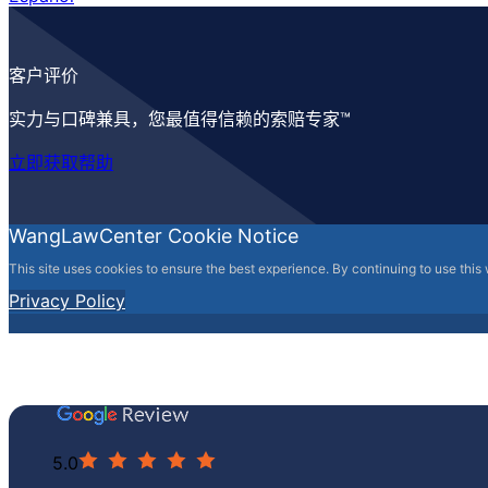
客户评价
实力与口碑兼具，您最值得信赖的索赔专家™
立即获取帮助
WangLawCenter Cookie Notice
This site uses cookies to ensure the best experience. By continuing to use this
Privacy Policy
5.0